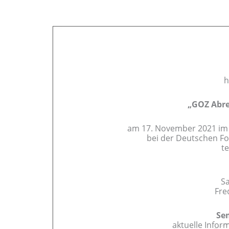
h
„GOZ Abr
am 17. November 2021 im 
bei der Deutschen F
t
S
Fre
Sem
aktuelle Info