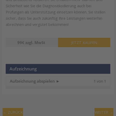
Sicherheit wie Sie die Diagnosekodierung auch bei
Prüfungen als Unterstützung einsetzen können. Sie stellen
sicher, dass Sie auch zukünftig Ihre Leistungen weiterhin
abrechnen und vergütet bekommen!
99€ zzgl. MwSt
JETZT KAUFEN
Aufzeichnung
Lesso
Du
Aufzeichnung abspielen ►
1 von 1
1
muss
of
dich
1
in
within
diese
secti
Kurs
←
ZURÜCK
WEITER
→