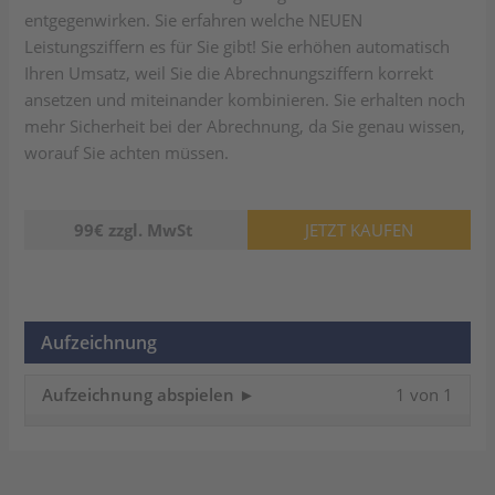
entgegenwirken. Sie erfahren welche NEUEN
Leistungsziffern es für Sie gibt! Sie erhöhen automatisch
Ihren Umsatz, weil Sie die Abrechnungsziffern korrekt
ansetzen und miteinander kombinieren. Sie erhalten noch
mehr Sicherheit bei der Abrechnung, da Sie genau wissen,
worauf Sie achten müssen.
99€ zzgl. MwSt
JETZT KAUFEN
Aufzeichnung
Lesso
Du
Aufzeichnung abspielen ►
1 von 1
1
muss
of
dich
1
in
withi
dies