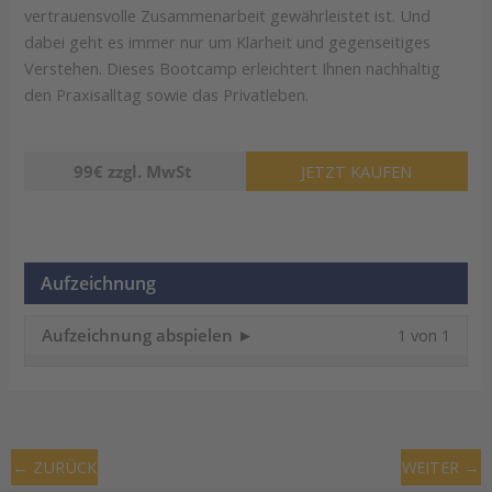
vertrauensvolle Zusammenarbeit gewährleistet ist. Und
dabei geht es immer nur um Klarheit und gegenseitiges
Verstehen. Dieses Bootcamp erleichtert Ihnen nachhaltig
den Praxisalltag sowie das Privatleben.
99€ zzgl. MwSt
JETZT KAUFEN
Aufzeichnung
Lesso
Du
Aufzeichnung abspielen ►
1 von 1
1
muss
of
dich
1
in
within
diese
secti
Kurs
←
ZURÜCK
WEITER
→
Aufze
einsc