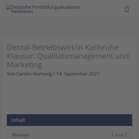
Hau
Dental-Betriebswirt/in Karlsruhe
Klausur: Qualitätsmanagement und
Marketing
Von
Carolin Hornung
/
14. September 2021
Inhalt
Lesso
Sie
Klausur
1 von 2