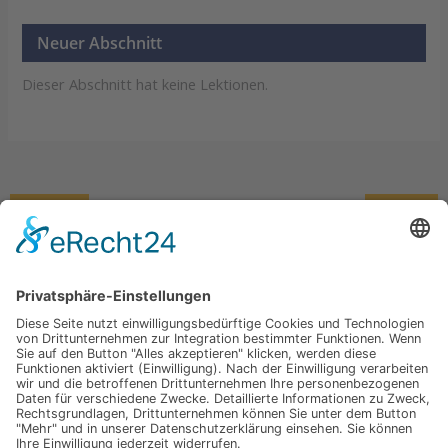
Neuer Abschnitt
Dieser Abschnitt hat keine Lektionen.
←
ZURÜCK
WEITER
→
Übersicht
Neuer Abschnitt