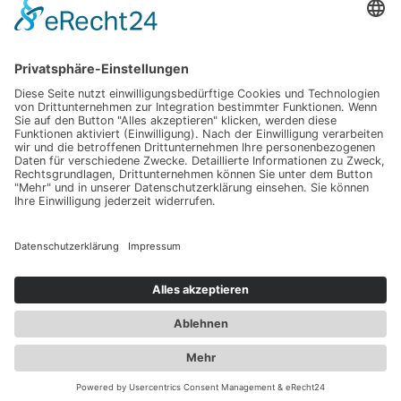
←
ZURÜCK
WEITER
→
Übersicht
Empfehlungspartner
Impressum
Datenschutz
Erklärung zur Barrierefreiheit
Copyright © 2026
Deutsche Fortbildungsakademie
®
Heilwesen
Cookie-Einstellungen