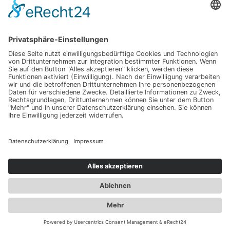
←
ZURÜCK
WEITER
→
Übersicht
Empfehlungspartner
Impressum
Datenschutz
Erklärung zur Barrierefreiheit
Copyright © 2026
Deutsche Fortbildungsakademie
®
Heilwesen
Cookie-Einstellungen