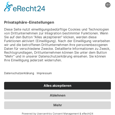
Selbstzahlerleistungen/IGeL verkaufen lernen
Einleitung
Kapitel 1
Kapitel 2
Kapitel 3
Empfehlungspartner
Impressum
Datenschutz
Erklärung zur Barrierefreiheit
Copyright © 2026
Deutsche Fortbildungsakademie
®
Heilwesen
Cookie-Einstellungen