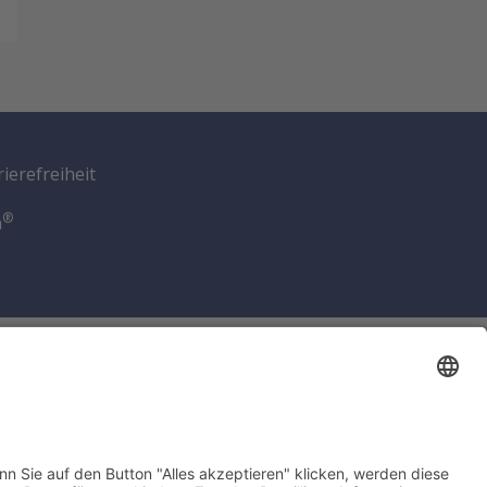
ierefreiheit
®
n