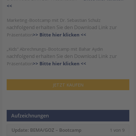
<<
Marketing-Bootcamp mit Dr. Sebastian Schulz
achfolgend erhalten Sie den Download Link zur
n
Präsentation
>> Bitte hier klicken <<
„Kids“ Abrechnungs-Bootcamp mit Bahar Aydin
achfolgend erhalten Sie den Download Link zur
n
Präsentation
>> Bitte hier klicken <<
JETZT KAUFEN
Aufzeichnungen
Lesso
Du
Update: BEMA/GOZ – Bootcamp
1 von 9
1
muss