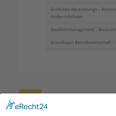
Ärztliches Abrechnungs – Bootc
Kodierrichtlinien
Qualitätsmanagement – Bootca
Grundlagen Betriebswirtschaft 
←
ZURÜCK